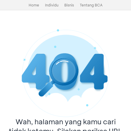
Home
Individu
Bisnis
Tentang BCA
Wah, halaman yang kamu cari
tidak ketemu. Silakan periksa URL