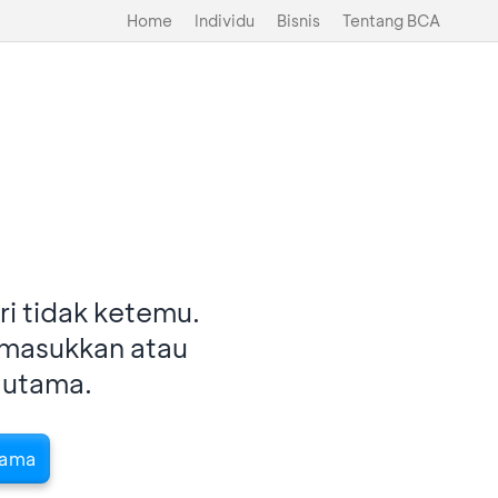
Home
Individu
Bisnis
Tentang BCA
i tidak ketemu.
imasukkan atau
 utama.
tama