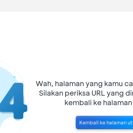
Wah, halaman yang kamu car
Silakan periksa URL yang d
kembali ke halaman
Kembali ke halaman u