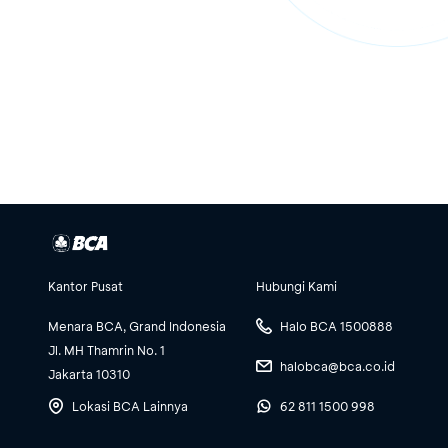
Kantor Pusat
Hubungi Kami
Menara BCA, Grand Indonesia
Halo BCA 1500888
Jl. MH Thamrin No. 1
halobca@bca.co.id
Jakarta 10310
Lokasi BCA Lainnya
62 811 1500 998