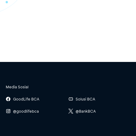
Media Sosial
GoodLife BCA
Solusi BCA
@goodlifebca
@BankBCA