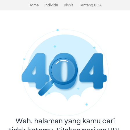
Home
Individu
Bisnis
Tentang BCA
Wah, halaman yang kamu cari
tidak ketemu. Silakan periksa URL