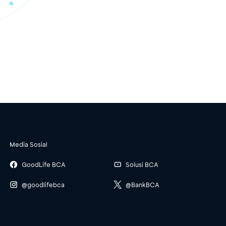
Media Sosial
GoodLife BCA
Solusi BCA
@goodlifebca
@BankBCA