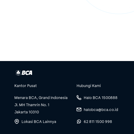
Kantor Pusat
Hubungi Kami
Menara BCA, Grand Indonesia
Halo BCA 1500888
Jl. MH Thamrin No. 1
halobca@bca.co.id
Jakarta 10310
Lokasi BCA Lainnya
62 811 1500 998