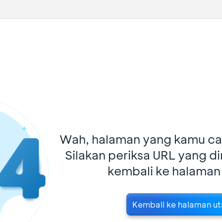
Wah, halaman yang kamu car
Silakan periksa URL yang d
kembali ke halaman
Kembali ke halaman u