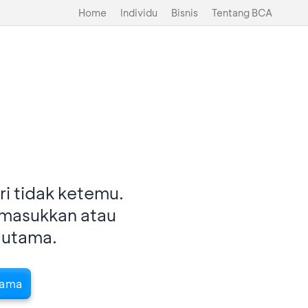
Home
Individu
Bisnis
Tentang BCA
i tidak ketemu.
imasukkan atau
 utama.
tama