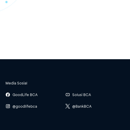
Media Sosial
GoodLife BCA
Solusi BCA
@goodlifebca
@BankBCA