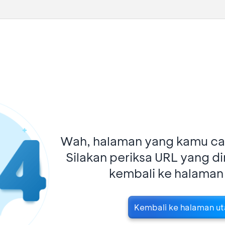
Wah, halaman yang kamu car
Silakan periksa URL yang d
kembali ke halaman
Kembali ke halaman u