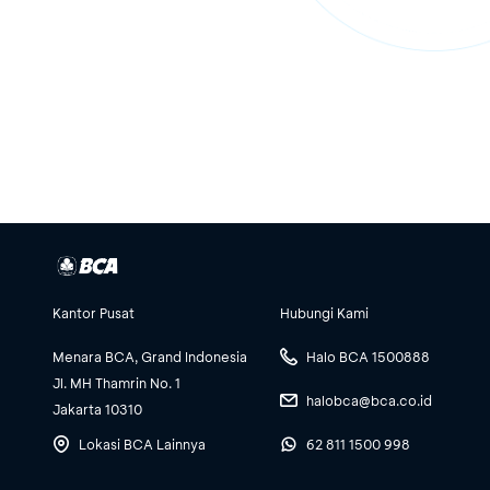
Kantor Pusat
Hubungi Kami
Menara BCA, Grand Indonesia
Halo BCA 1500888
Jl. MH Thamrin No. 1
halobca@bca.co.id
Jakarta 10310
Lokasi BCA Lainnya
62 811 1500 998