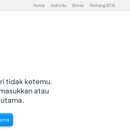
Home
Individu
Bisnis
Tentang BCA
i tidak ketemu.
imasukkan atau
 utama.
tama