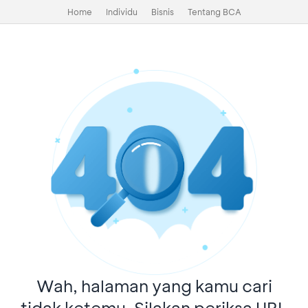
Home
Individu
Bisnis
Tentang BCA
Wah, halaman yang kamu cari
tidak ketemu. Silakan periksa URL