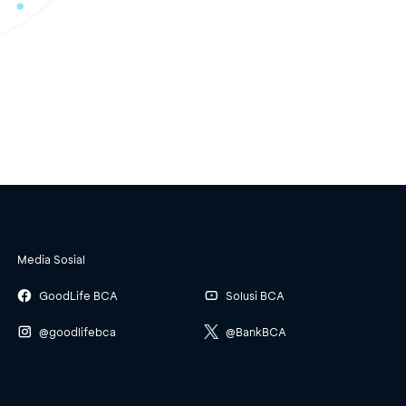
Media Sosial
GoodLife BCA
Solusi BCA
@goodlifebca
@BankBCA