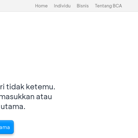
Home
Individu
Bisnis
Tentang BCA
i tidak ketemu.
imasukkan atau
 utama.
tama