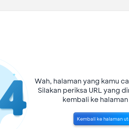
Wah, halaman yang kamu car
Silakan periksa URL yang d
kembali ke halaman
Kembali ke halaman u