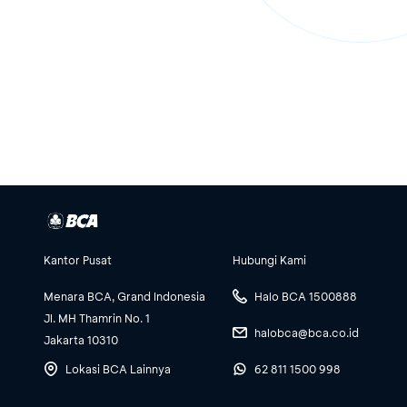
Kantor Pusat
Hubungi Kami
Menara BCA, Grand Indonesia
Halo BCA 1500888
Jl. MH Thamrin No. 1
halobca@bca.co.id
Jakarta 10310
Lokasi BCA Lainnya
62 811 1500 998