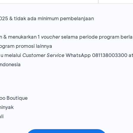
2025 & tidak ada minimum pembelanjaan
n & menukarkan 1
voucher
selama periode program berl
ogram promosi lainnya
au melalui
Customer Service
WhatsApp 081138003300 ata
Indonesia
oo Boutique
minyak
li