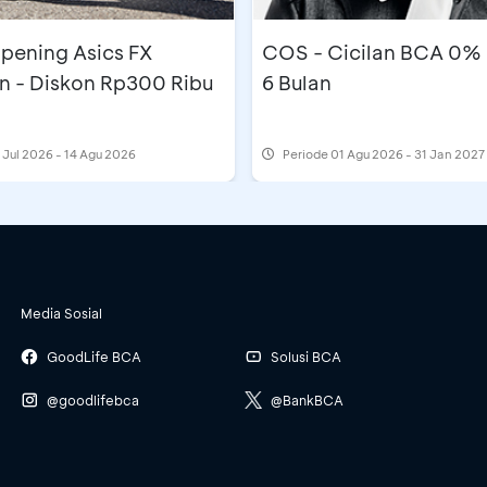
pening Asics FX
COS - Cicilan BCA 0%
n - Diskon Rp300 Ribu
6 Bulan
 Jul 2026 - 14 Agu 2026
Periode
01 Agu 2026 - 31 Jan 2027
Media Sosial
GoodLife BCA
Solusi BCA
@goodlifebca
@BankBCA