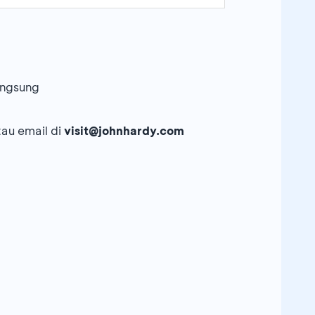
angsung
u email di
visit@johnhardy.com