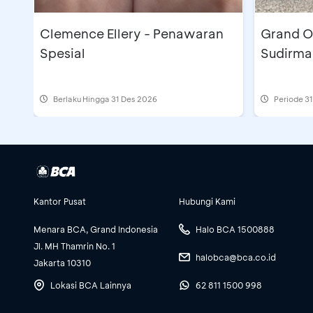
Clemence Ellery - Penawaran
Grand O
Spesial
Sudirma
Berlaku Hingga 31 Des 2026
Periode
31
Kantor Pusat
Hubungi Kami
Menara BCA, Grand Indonesia
Halo BCA 1500888
Jl. MH Thamrin No. 1
halobca@bca.co.id
Jakarta 10310
Lokasi BCA Lainnya
62 811 1500 998