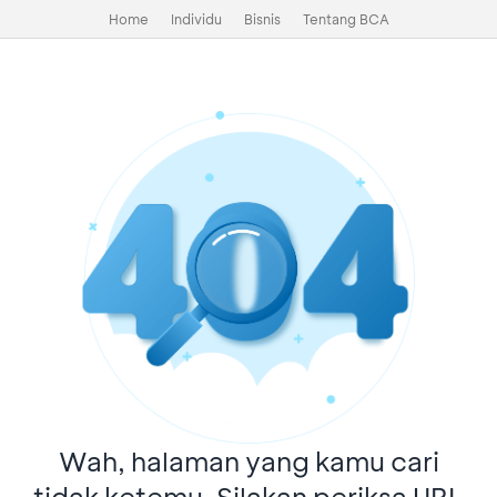
Home
Individu
Bisnis
Tentang BCA
Wah, halaman yang kamu cari
tidak ketemu. Silakan periksa URL