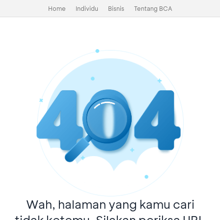
Home
Individu
Bisnis
Tentang BCA
Wah, halaman yang kamu cari
tidak ketemu. Silakan periksa URL