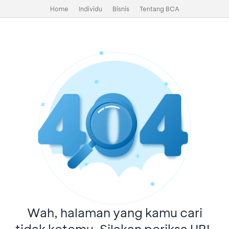
Home
Individu
Bisnis
Tentang BCA
Wah, halaman yang kamu cari
tidak ketemu. Silakan periksa URL