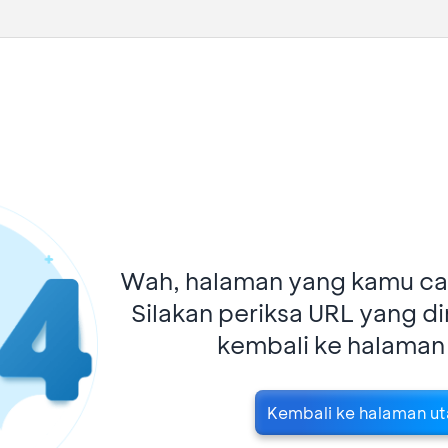
Wah, halaman yang kamu car
Silakan periksa URL yang d
kembali ke halaman
Kembali ke halaman u