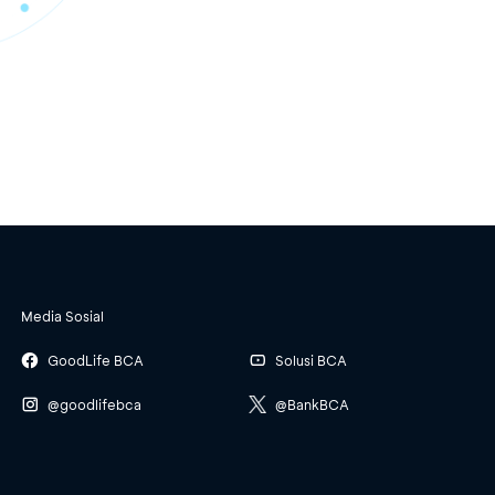
Media Sosial
GoodLife BCA
Solusi BCA
@goodlifebca
@BankBCA