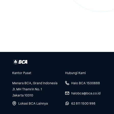
Kantor Pusat
Hubungi Kami
Menara BCA, Grand Indonesia
Halo BCA 1500888
Jl. MH Thamrin No. 1
halobca@bca.co.id
Jakarta 10310
Lokasi BCA Lainnya
62 811 1500 998