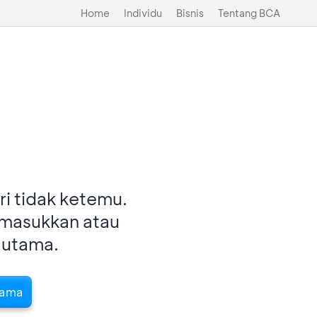
Home
Individu
Bisnis
Tentang BCA
i tidak ketemu.
imasukkan atau
 utama.
tama