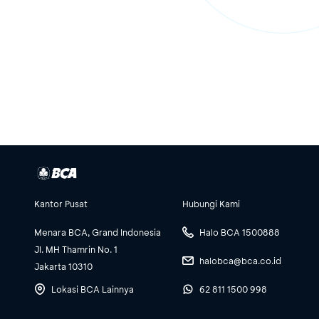
Kantor Pusat
Hubungi Kami
Menara BCA, Grand Indonesia
Halo BCA 1500888
Jl. MH Thamrin No. 1
halobca@bca.co.id
Jakarta 10310
Lokasi BCA Lainnya
62 811 1500 998