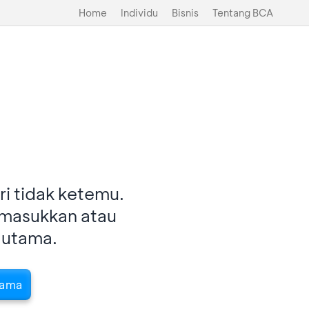
Home
Individu
Bisnis
Tentang BCA
i tidak ketemu.
imasukkan atau
 utama.
tama