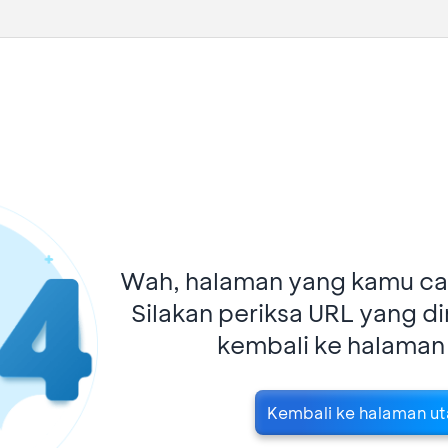
Wah, halaman yang kamu car
Silakan periksa URL yang d
kembali ke halaman
Kembali ke halaman u