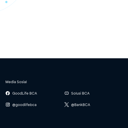
Media Sosial
GoodLife BCA
Solusi BCA
@goodlifebca
@BankBCA