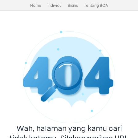
Home
Individu
Bisnis
Tentang BCA
Wah, halaman yang kamu cari
tidak ketemu. Silakan periksa URL