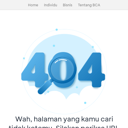
Home
Individu
Bisnis
Tentang BCA
Wah, halaman yang kamu cari
tidak ketemu. Silakan periksa URL