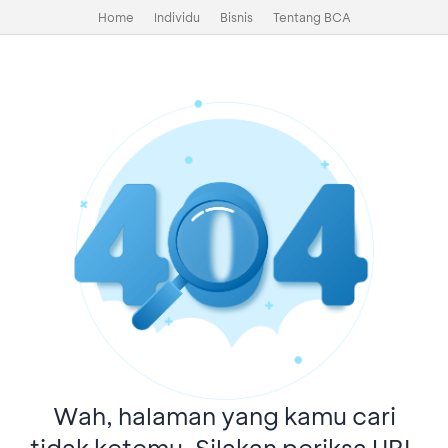
Home
Individu
Bisnis
Tentang BCA
Wah, halaman yang kamu cari
tidak ketemu. Silakan periksa URL