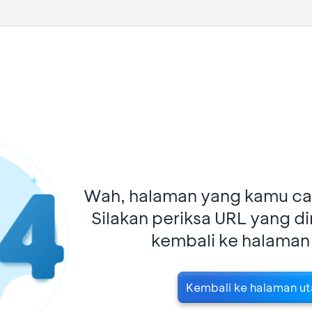
Wah, halaman yang kamu car
Silakan periksa URL yang d
kembali ke halaman
Kembali ke halaman u