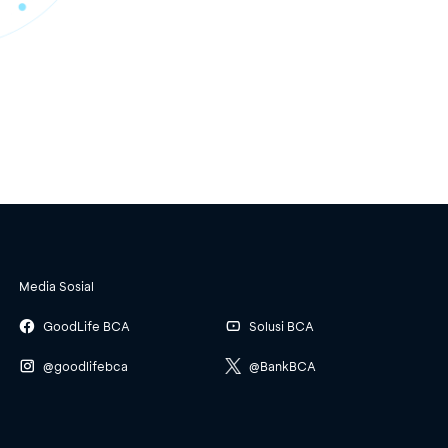
Media Sosial
GoodLife BCA
Solusi BCA
@goodlifebca
@BankBCA