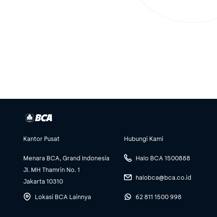
Kantor Pusat
Hubungi Kami
Menara BCA, Grand Indonesia
Halo BCA 1500888
Jl. MH Thamrin No. 1
halobca@bca.co.id
Jakarta 10310
Lokasi BCA Lainnya
62 811 1500 998