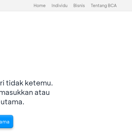
Home
Individu
Bisnis
Tentang BCA
i tidak ketemu.
imasukkan atau
 utama.
tama