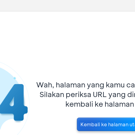
Wah, halaman yang kamu car
Silakan periksa URL yang d
kembali ke halaman
Kembali ke halaman u