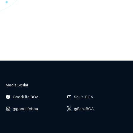
Media Sosial
GoodLife BCA
Solusi BCA
@goodlifebca
@BankBCA