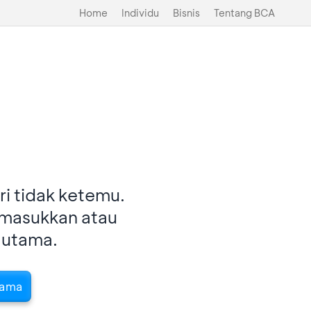
Home
Individu
Bisnis
Tentang BCA
i tidak ketemu.
imasukkan atau
 utama.
tama