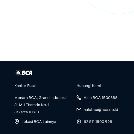
Kantor Pusat
Hubungi Kami
Menara BCA, Grand Indonesia
Halo BCA 1500888
Jl. MH Thamrin No. 1
halobca@bca.co.id
Jakarta 10310
Lokasi BCA Lainnya
62 811 1500 998