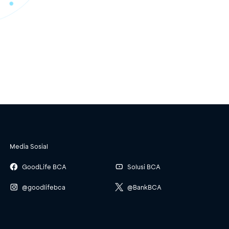
Media Sosial
GoodLife BCA
Solusi BCA
@goodlifebca
@BankBCA