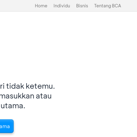
Home
Individu
Bisnis
Tentang BCA
i tidak ketemu.
imasukkan atau
 utama.
tama