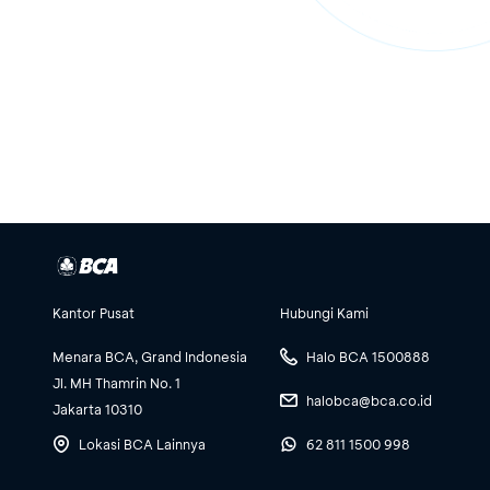
Kantor Pusat
Hubungi Kami
Menara BCA, Grand Indonesia
Halo BCA 1500888
Jl. MH Thamrin No. 1
halobca@bca.co.id
Jakarta 10310
Lokasi BCA Lainnya
62 811 1500 998