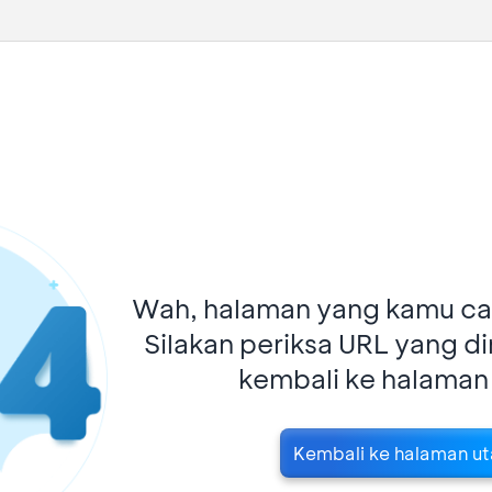
Wah, halaman yang kamu car
Silakan periksa URL yang d
kembali ke halaman
Kembali ke halaman u