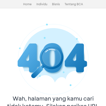
Home
Individu
Bisnis
Tentang BCA
Wah, halaman yang kamu cari
tidak ketemu. Silakan periksa URL