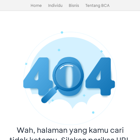
Home
Individu
Bisnis
Tentang BCA
Wah, halaman yang kamu cari
tidak ketemu. Silakan periksa URL