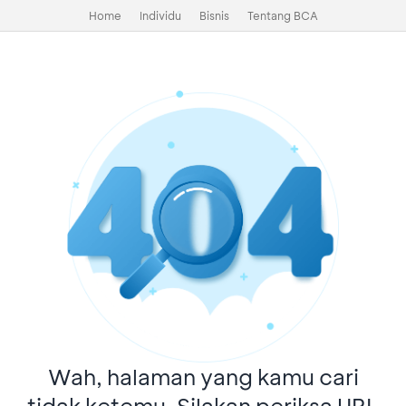
Home
Individu
Bisnis
Tentang BCA
Wah, halaman yang kamu cari
tidak ketemu. Silakan periksa URL