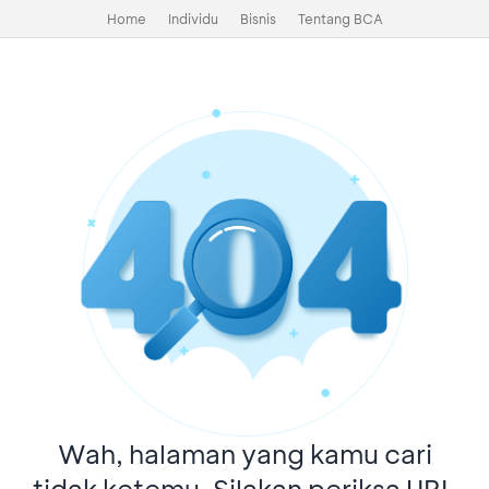
Home
Individu
Bisnis
Tentang BCA
Wah, halaman yang kamu cari
tidak ketemu. Silakan periksa URL