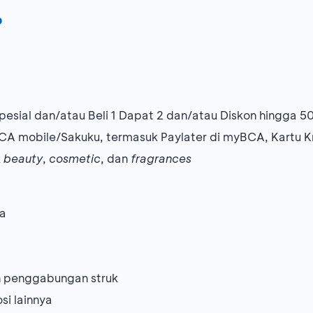
%
esial dan/atau Beli 1 Dapat 2 dan/atau Diskon hingga 
A mobile/Sakuku, termasuk Paylater di myBCA, Kartu K
k
beauty
,
cosmetic
, dan
fragrances
ta
an penggabungan struk
i lainnya