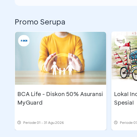
Promo Serupa
BCA Life - Diskon 50% Asuransi
Lokal I
MyGuard
Spesial
Periode
01 - 31 Agu 2026
Periode
07