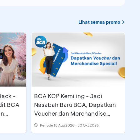
Lihat semua promo
lack -
BCA KCP Kemiling - Jadi
dit BCA
Nasabah Baru BCA, Dapatkan
an
Voucher dan Merchandise
Spesial
Periode
18 Agu 2026 - 30 Okt 2026