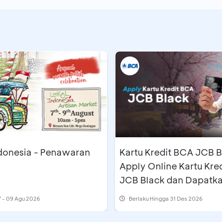
ndonesia - Penawaran
Kartu Kredit BCA JCB B
Apply Online Kartu Kre
JCB Black dan Dapatk
Cashback Rp500 Ribu
 - 09 Agu 2026
Berlaku Hingga 31 Des 2026