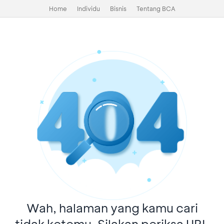
Home
Individu
Bisnis
Tentang BCA
Wah, halaman yang kamu cari
tidak ketemu. Silakan periksa URL