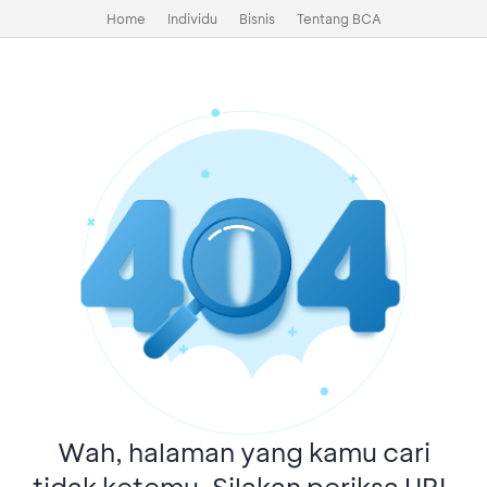
Home
Individu
Bisnis
Tentang BCA
Wah, halaman yang kamu cari
tidak ketemu. Silakan periksa URL