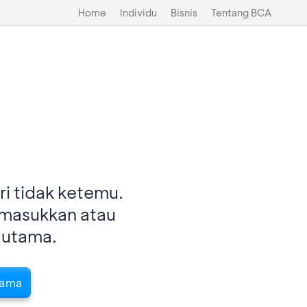
Home
Individu
Bisnis
Tentang BCA
i tidak ketemu.
imasukkan atau
 utama.
tama