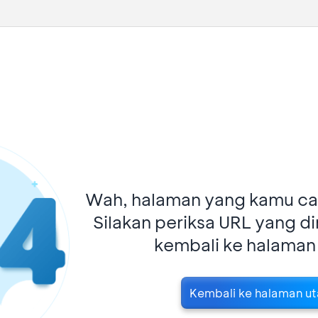
Wah, halaman yang kamu car
Silakan periksa URL yang d
kembali ke halaman
Kembali ke halaman u