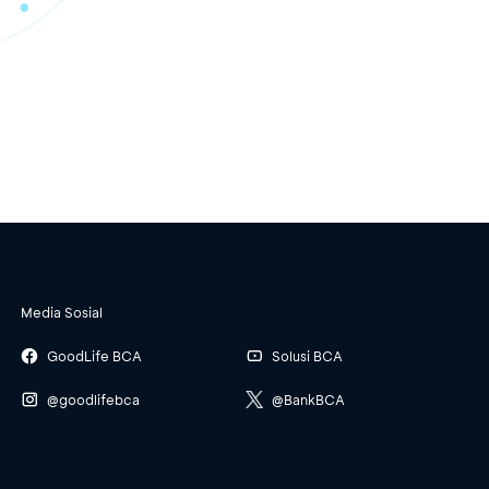
Media Sosial
GoodLife BCA
Solusi BCA
@goodlifebca
@BankBCA