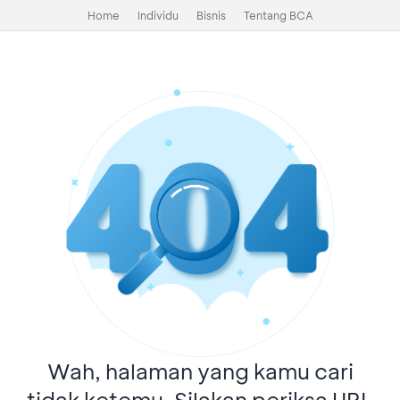
Home
Individu
Bisnis
Tentang BCA
Wah, halaman yang kamu cari
tidak ketemu. Silakan periksa URL