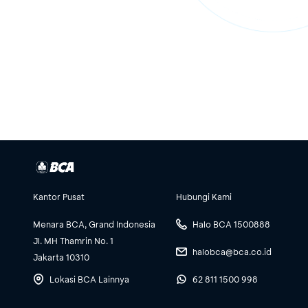
Kantor Pusat
Hubungi Kami
Menara BCA, Grand Indonesia
Halo BCA 1500888
Jl. MH Thamrin No. 1
halobca@bca.co.id
Jakarta 10310
Lokasi BCA Lainnya
62 811 1500 998