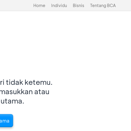
Home
Individu
Bisnis
Tentang BCA
i tidak ketemu.
imasukkan atau
 utama.
tama