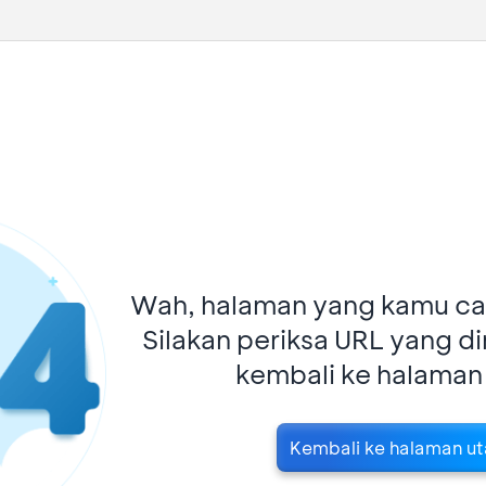
Wah, halaman yang kamu car
Silakan periksa URL yang d
kembali ke halaman
Kembali ke halaman u