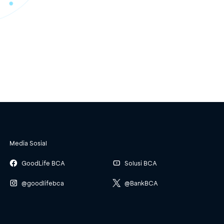
Media Sosial
GoodLife BCA
Solusi BCA
@goodlifebca
@BankBCA