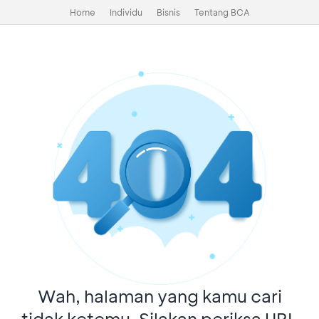
Home
Individu
Bisnis
Tentang BCA
Wah, halaman yang kamu cari
tidak ketemu. Silakan periksa URL