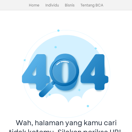
Home
Individu
Bisnis
Tentang BCA
Wah, halaman yang kamu cari
tidak ketemu. Silakan periksa URL