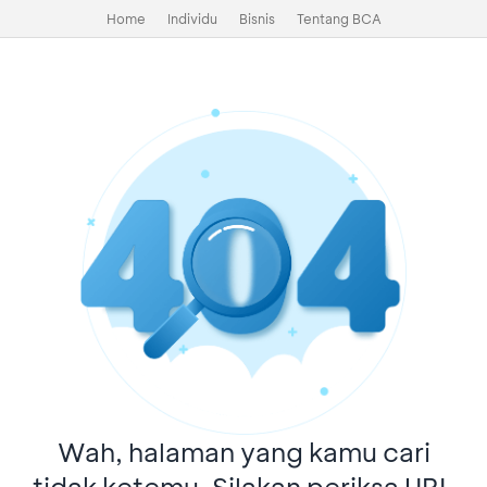
Home
Individu
Bisnis
Tentang BCA
Wah, halaman yang kamu cari
tidak ketemu. Silakan periksa URL