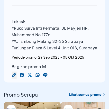
Pico Plasma Perfection (3x) *
ALL Filler Hyabel **
Skinda fat to slim (8cc) **
Pico Exounilarge for melasma (3x) *
Skinda contour package (1x)*
Berlaku untuk:
Pico Exounilarge for tightening (3x) *
Glow Booster (3x) **
Lokasi:
Exo Plasma (10X)
all product skincare**
Skin wellness (3x) **
*Ruko Surya Inti Permata, Jl. Mayjen HR.
Exo Unilarge (10X)
Muhammad No.177d
DNA Booster RA/BR (10X)
**Jl Embong Malang 32-36 Surabaya
DNA Cell-Q (10X)
Tunjungan Plaza 6 Level 4 Unit 018, Surabaya
Body Instan Shape (10X)
Body Accentuate (10X
Periode promo:
29 Sep 2025
-
05 Okt 2025
Body Untraspeed (10X)
Bagikan promo ini
Promo Serupa
Lihat semua promo