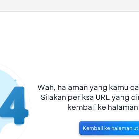
Wah, halaman yang kamu car
Silakan periksa URL yang d
kembali ke halaman
Kembali ke halaman u