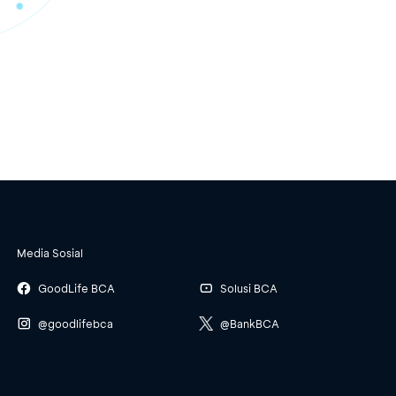
Media Sosial
GoodLife BCA
Solusi BCA
@goodlifebca
@BankBCA