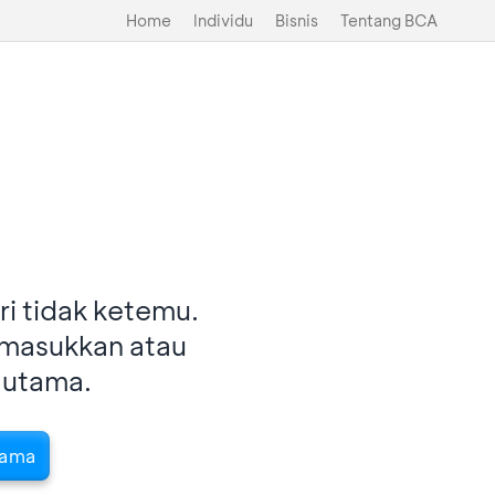
Home
Individu
Bisnis
Tentang BCA
i tidak ketemu.
imasukkan atau
 utama.
tama