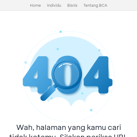
Home
Individu
Bisnis
Tentang BCA
Wah, halaman yang kamu cari
tidak ketemu. Silakan periksa URL