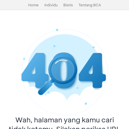
Home
Individu
Bisnis
Tentang BCA
Wah, halaman yang kamu cari
tidak ketemu. Silakan periksa URL