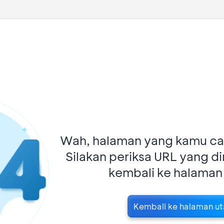
Wah, halaman yang kamu car
Silakan periksa URL yang d
kembali ke halaman
Kembali ke halaman u