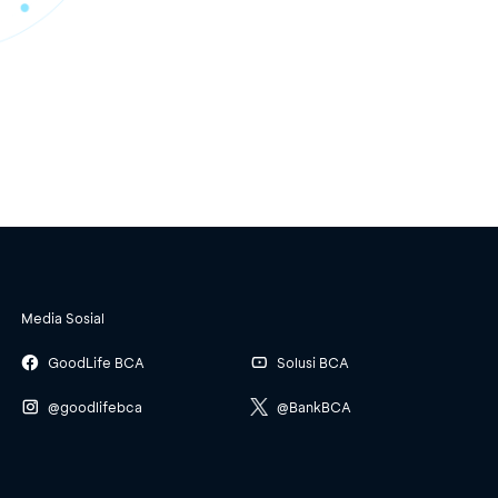
Media Sosial
GoodLife BCA
Solusi BCA
@goodlifebca
@BankBCA