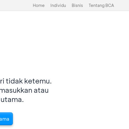
Home
Individu
Bisnis
Tentang BCA
i tidak ketemu.
imasukkan atau
 utama.
tama