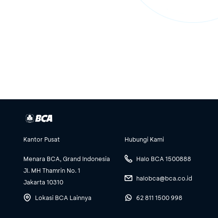
Kantor Pusat
Hubungi Kami
Menara BCA, Grand Indonesia
Halo BCA 1500888
Jl. MH Thamrin No. 1
halobca@bca.co.id
Jakarta 10310
Lokasi BCA Lainnya
62 811 1500 998