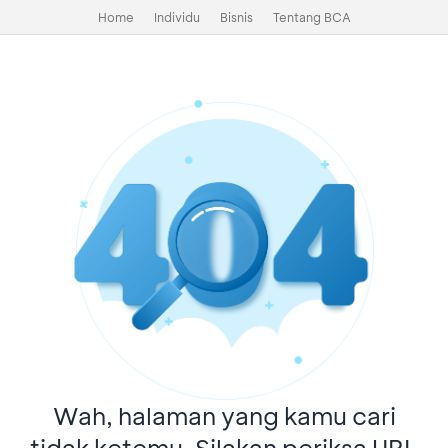
Home
Individu
Bisnis
Tentang BCA
Wah, halaman yang kamu cari
tidak ketemu. Silakan periksa URL