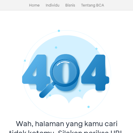
Home
Individu
Bisnis
Tentang BCA
Wah, halaman yang kamu cari
tidak ketemu. Silakan periksa URL