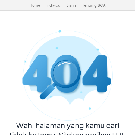
Home
Individu
Bisnis
Tentang BCA
Wah, halaman yang kamu cari
tidak ketemu. Silakan periksa URL