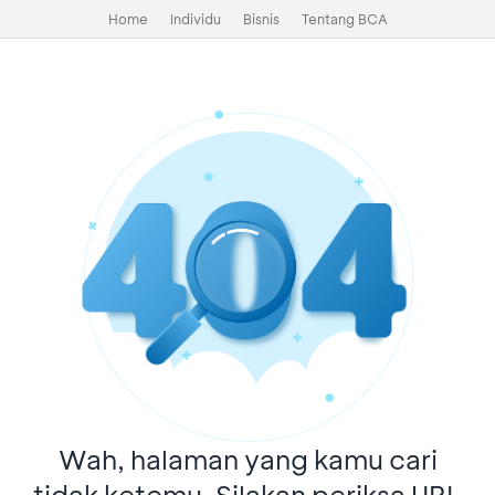
Home
Individu
Bisnis
Tentang BCA
Wah, halaman yang kamu cari
tidak ketemu. Silakan periksa URL