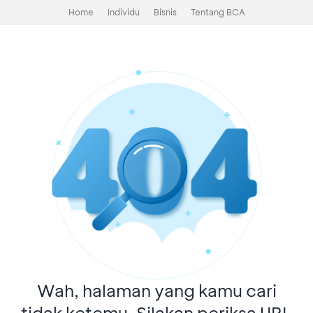
Home
Individu
Bisnis
Tentang BCA
Wah, halaman yang kamu cari
tidak ketemu. Silakan periksa URL