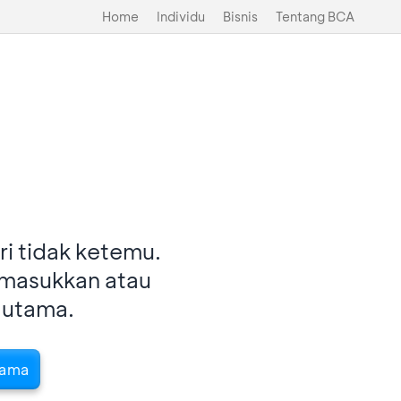
Home
Individu
Bisnis
Tentang BCA
i tidak ketemu.
imasukkan atau
 utama.
tama