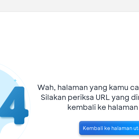
Wah, halaman yang kamu car
Silakan periksa URL yang d
kembali ke halaman
Kembali ke halaman u