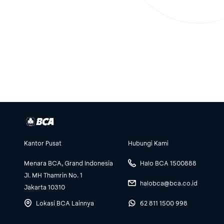
Kantor Pusat
Hubungi Kami
Menara BCA, Grand Indonesia
Halo BCA 1500888
Jl. MH Thamrin No. 1
halobca@bca.co.id
Jakarta 10310
Lokasi BCA Lainnya
62 811 1500 998