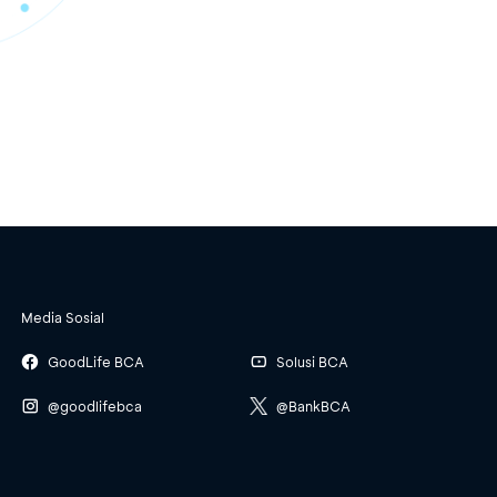
Media Sosial
GoodLife BCA
Solusi BCA
@goodlifebca
@BankBCA