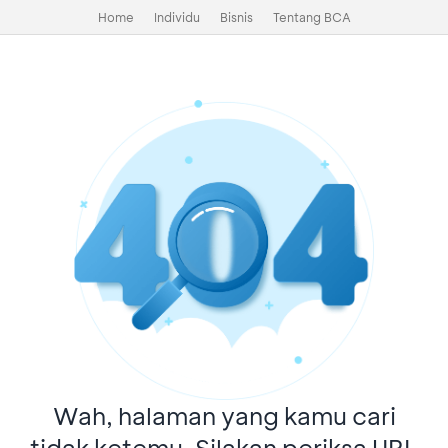
Home
Individu
Bisnis
Tentang BCA
Wah, halaman yang kamu cari
tidak ketemu. Silakan periksa URL