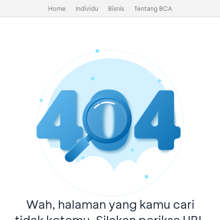
Home
Individu
Bisnis
Tentang BCA
Wah, halaman yang kamu cari
tidak ketemu. Silakan periksa URL