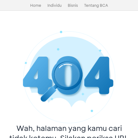
Home
Individu
Bisnis
Tentang BCA
Wah, halaman yang kamu cari
tidak ketemu. Silakan periksa URL