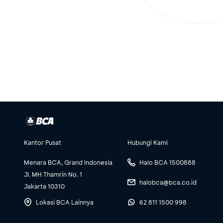
Kantor Pusat
Hubungi Kami
Menara BCA, Grand Indonesia
Halo BCA 1500888
Jl. MH Thamrin No. 1
halobca@bca.co.id
Jakarta 10310
Lokasi BCA Lainnya
62 811 1500 998