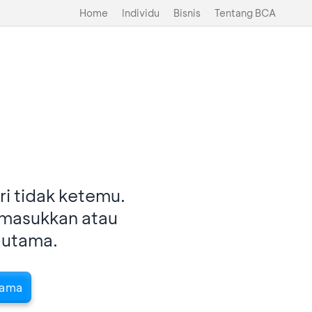
Home
Individu
Bisnis
Tentang BCA
i tidak ketemu.
imasukkan atau
 utama.
tama