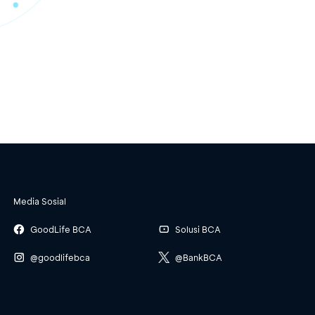
Media Sosial
GoodLife BCA
Solusi BCA
@goodlifebca
@BankBCA