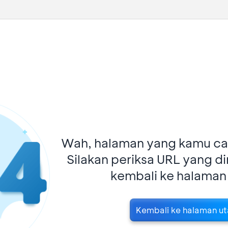
Wah, halaman yang kamu car
Silakan periksa URL yang d
kembali ke halaman
Kembali ke halaman u