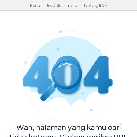
Home
Individu
Bisnis
Tentang BCA
Wah, halaman yang kamu cari
tidak ketemu. Silakan periksa URL