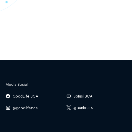
Media Sosial
GoodLife BCA
Solusi BCA
@goodlifebca
@BankBCA