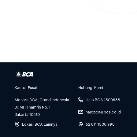
Kantor Pusat
Hubungi Kami
Menara BCA, Grand Indonesia
Halo BCA 1500888
Jl. MH Thamrin No. 1
halobca@bca.co.id
Jakarta 10310
Lokasi BCA Lainnya
62 811 1500 998