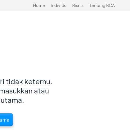
Home
Individu
Bisnis
Tentang BCA
i tidak ketemu.
imasukkan atau
 utama.
tama