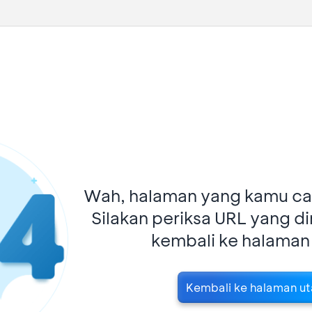
Wah, halaman yang kamu car
Silakan periksa URL yang d
kembali ke halaman
Kembali ke halaman u