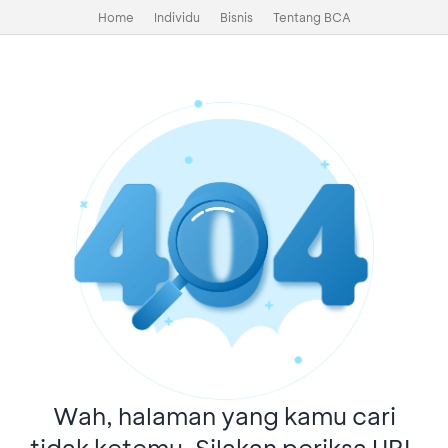
Home
Individu
Bisnis
Tentang BCA
Wah, halaman yang kamu cari
tidak ketemu. Silakan periksa URL